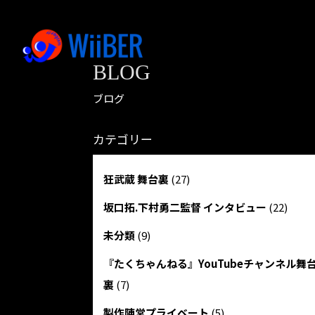
BLOG
ブログ
カテゴリー
狂武蔵 舞台裏
(27)
坂口拓.下村勇二監督 インタビュー
(22)
未分類
(9)
『たくちゃんねる』YouTubeチャンネル舞
裏
(7)
製作陣営プライベート
(5)