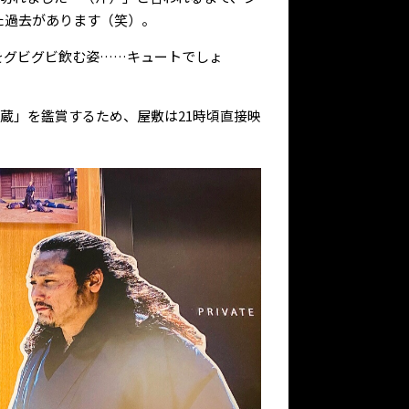
た過去があります（笑）。
をグビグビ飲む姿……キュートでしょ
武蔵」を鑑賞するため、屋敷は21時頃直接映