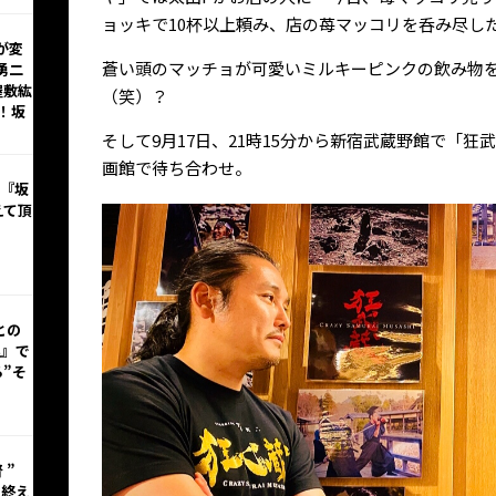
ョッキで10杯以上頼み、店の苺マッコリを呑み尽し
が変
蒼い頭のマッチョが可愛いミルキーピンクの飲み物
勇二
屋敷紘
（笑）？
！坂
そして9月17日、21時15分から新宿武蔵野館で「狂
画館で待ち合わせ。
⁈『坂
えて頂
との
里』で
”そ
 ”
を終え