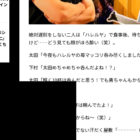
イン
ペシ
絶対遅刻をしない二人は「ハレルヤ」で食事後、待
二』
けど……どう見ても顔がほろ酔い（笑）。
くち
太田「今夜もハレルヤの苺マッコリ吞み尽くしまし
下村「太田めちゃめちゃ呑んだよね！？」
太田「軽く10杯は呑んだと思う！でも勇ちゃんもか
下村「2杯位かな？」
太田「嘘ばっかり！4杯は頼んでたよ！」
下村「甘くて吞み易いからね～（笑）」
スポドリと水しか飲んでない汗だく屋敷「…………