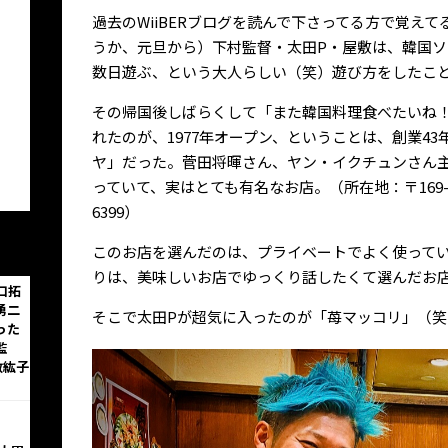
過去のWiiBERブログを読んで下さってる方で覚え
うか、元旦から）下村監督・太田P・屋敷は、韓国
数日遊ぶ、という大人らしい（笑）遊び方をしたこ
その帰国後しばらくして「また韓国料理食べたいね
れたのが、1977年オープン、ということは、創業4
ヤ」だった。菅田将暉さん、ヤン・イクチュンさん
っていて、実はとても有名なお店。（所在地：〒169-0073
6399）
このお店を選んだのは、プライベートでよく使って
りは、美味しいお店でゆっくり話したくて選んだお
口拓
勇二
そこで太田Pが超気に入ったのが「苺マッコリ」（笑
った
監
敷紘子