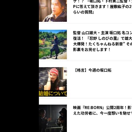
ケ！？ 『坂口拓・下村勇二監督・
Pに答えて頂きます！屋敷紘子の2
らいの質問』
監督 山口雄大・主演 坂口拓 名コ
復活！ 『忍野 しのびの里』で雄
大爆発！たくちゃんねる新章” そ
影裏をお見せします！
【格言】今週の坂口拓
映画『RE:BORN』公開2周年！
えた功労者に、今一度想いを馳せ