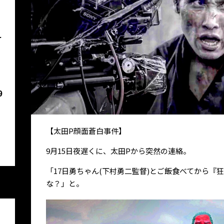
け
9
【太田P顔面蒼白事件】
9月15日夜遅くに、太田Pから突然の連絡。
「17日勇ちゃん(下村勇二監督)とご飯食べてから『
な？」と。