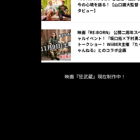
今の心境を語る！【山口雄大監督 
タビュー】
映画『RE:BORN』 公開二周年ス
ャルイベント！『坂口拓×下村勇
トークショー！ WiiBER主催 『た
ゃんねる』とのコラボ企画
映画『狂武蔵』現在制作中！