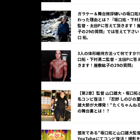
ガラケー＆舞台挨拶嫌いの坂口拓
わった理由とは？‪『坂口拓・下村
監督・太田Pに答えて頂きます！
子の29の質問』では答えて下さい
口 拓。‬
3人の体形維持方法って何ですか
口拓・下村勇二監督・太田Pに答
きます！屋敷紘子の29の質問』
【第2章】監督 山口雄大・坂口拓
名コンビ復活！ 『忍野 しのびの
雄大節が大爆発！“たくちゃんねる
の舞台裏とは！？
盟友である“坂口拓と山口雄大監督
YouTubeにてコンビ復活！撮影