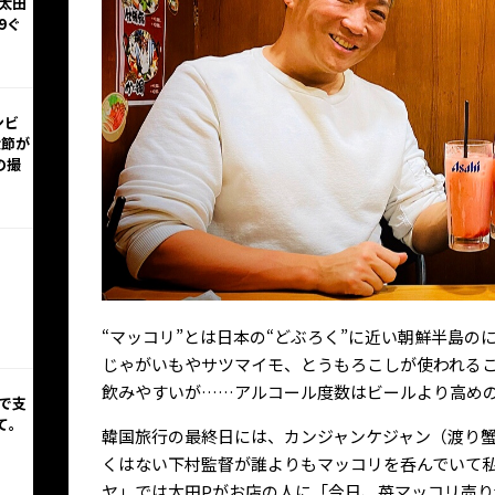
太田
9ぐ
ンビ
大節が
の撮
“マッコリ”とは日本の“どぶろく”に近い朝鮮半島
じゃがいもやサツマイモ、とうもろこしが使われる
飲みやすいが……アルコール度数はビールより高めの
影で支
て。
韓国旅行の最終日には、カンジャンケジャン（渡り
くはない下村監督が誰よりもマッコリを呑んでいて
ヤ」では太田Pがお店の人に「今日、苺マッコリ売