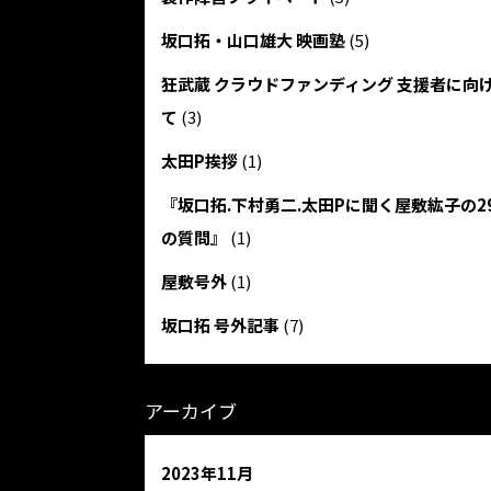
坂口拓・山口雄大 映画塾
(5)
狂武蔵 クラウドファンディング 支援者に向
て
(3)
太田P挨拶
(1)
『坂口拓.下村勇二.太田Pに聞く屋敷紘子の2
の質問』
(1)
屋敷号外
(1)
坂口拓 号外記事
(7)
アーカイブ
2023年11月