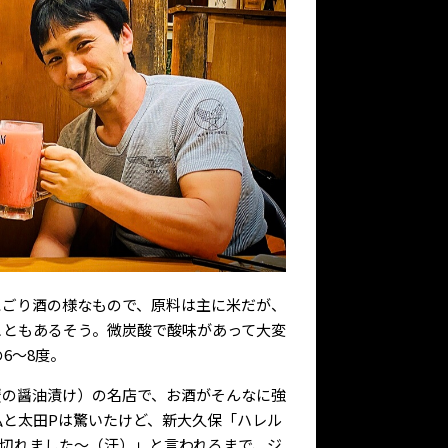
のにごり酒の様なもので、原料は主に米だが、
こともあるそう。微炭酸で酸味があって大変
6～8度。
蟹の醤油漬け）の名店で、お酒がそんなに強
私と太田Pは驚いたけど、新大久保「ハレル
り切れました～（汗）」と言われるまで、ジ